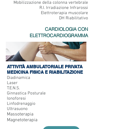
Mobilizzazione della colonna vertebrale
R.I. Irradiazione Infrarossi
Elettroterapia muscolare
DH Riabilitativo
CARDIOLOGIA CON
ELETTROCARDIOGRAMMA
ATTIVITÀ AMBULATORIALE PRIVATA
MEDICINA FISICA E RIABILITAZIONE
Diadinamica
Laser
T.E.N.S.
Ginnastica Posturale
Ionoforesi
Linfodrenaggio
Ultrasuono
Massoterapia
Magnetoterapia